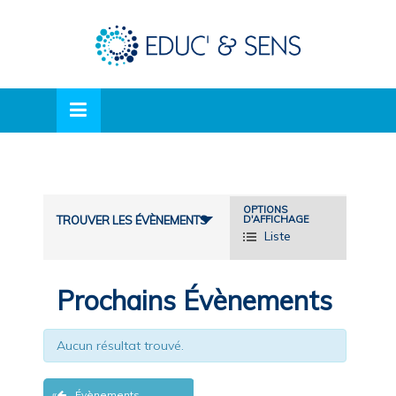
Skip
lose
to
nu
content
Navigation
OPTIONS
TROUVER LES ÉVÈNEMENTS
D'AFFICHAGE
par
Liste
l'affichage
des
événements
Prochains Évènements
Aucun résultat trouvé.
«
Évènements