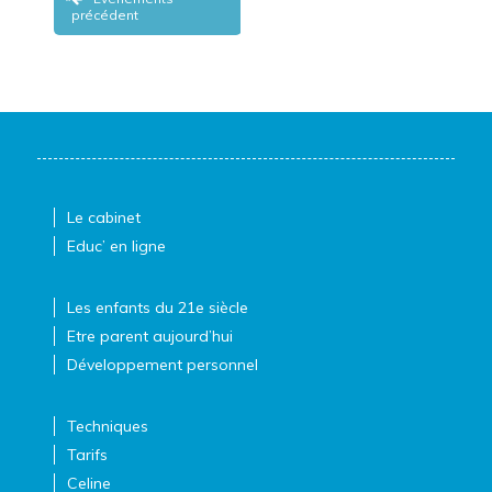
Navigation
précédent
de
la
liste
des
Évènements
Le cabinet
Educ’ en ligne
Les enfants du 21e siècle
Etre parent aujourd’hui
Développement personnel
Techniques
Tarifs
Celine