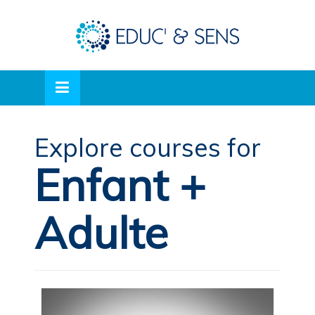
Skip
lose
to
nu
content
Explore courses for
Enfant +
Adulte